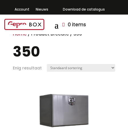
Account
Nieuws
Download de catalogus
0 items
Home
/ Product Breedte / 350
350
Enig resultaat