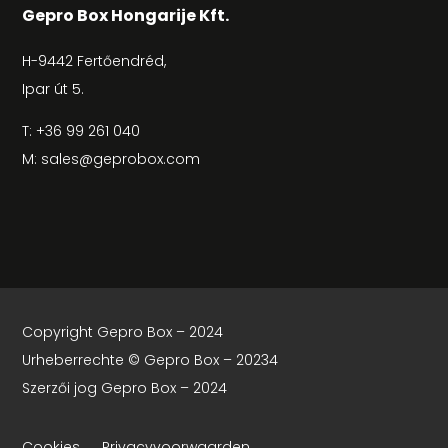
Gepro Box Hongarije Kft.
H-9442 Fertőendréd,
Ipar út 5.
T:
+36 99 261 040
M:
sales@geprobox.com
Copyright Gepro Box – 2024
Urheberrechte © Gepro Box – 20234
Szerzői jog Gepro Box –
2024
Cookies
Privacyvoorwaarden