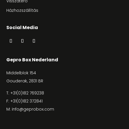
Visszatéro
Házhozszállítás
Social Media
Gepro Box Nederland
Middelblok 154
Gouderak, 2831 BR
T:
+31(0)182 769238
F: +31(0)182 372841
M:
info@geprobox.com