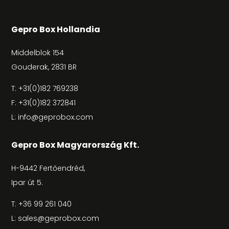
Gepro Box Hollandia
Middelblok 154
Gouderak, 2831 BR
T:
+31(0)182 769238
F: +31(0)182 372841
L:
info@geprobox.com
Gepro Box Magyarország Kft.
H-9442 Fertőendréd,
Ipar út 5.
T:
+36 99 261 040
L:
sales@geprobox.com