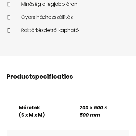
Minőség a legjobb áron

Gyors házhozszállítás

Raktárkészletről kapható

Productspecificaties
Méretek
700 × 500 ×
(S x M x M)
500 mm