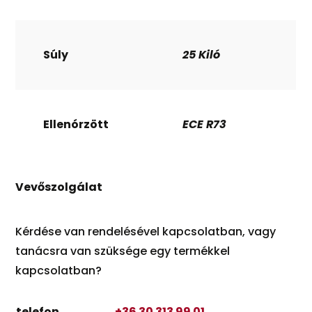
Súly
25 Kiló
Ellenórzött
ECE R73
Vevőszolgálat
Kérdése van rendelésével kapcsolatban, vagy
tanácsra van szüksége egy termékkel
kapcsolatban?
telefon
+36 30 313 99 01