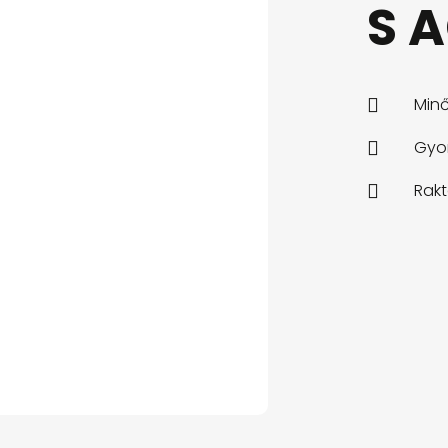
S 
Minő

Gyor

Rakt
