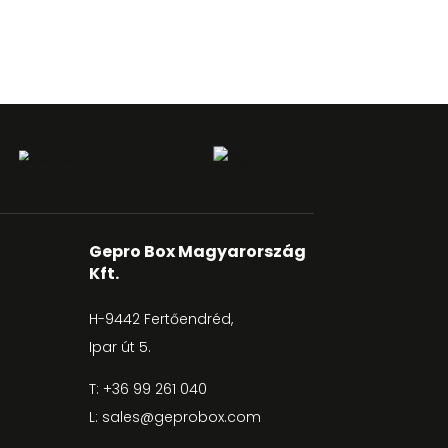
Gepro Box Magyarország
Kft.
H-9442 Fertőendréd,
Ipar út 5.
T:
+36 99 261 040
L:
sales@geprobox.com