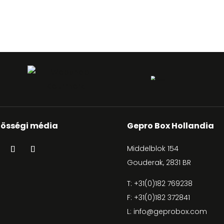
össégi média
Gepro Box Hollandia
Middelblok 154
Gouderak, 2831 BR
T:
+31(0)182 769238
F: +31(0)182 372841
L:
info@geprobox.com