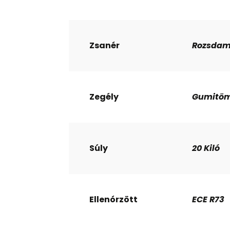
Zsanér
Rozsdam
Zegély
Gumitöm
Súly
20 Kiló
Ellenórzött
ECE R73