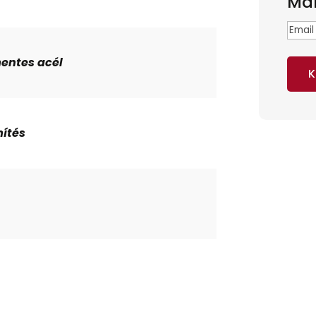
Mar
Emai
entes acél
K
ítés