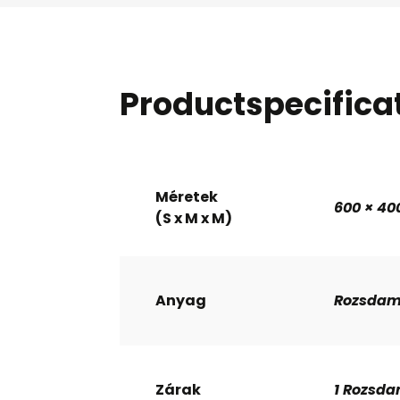
Productspecifica
Méretek
600 × 4
(S x M x M)
Anyag
Rozsdam
Zárak
1 Rozsda