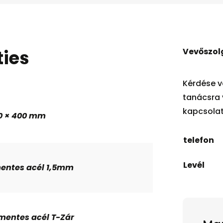
ties
Vevőszol
Kérdése v
tanácsra 
kapcsola
00 × 400 mm
telefon
Levél
entes acél 1,5mm
mentes acél T-Zár