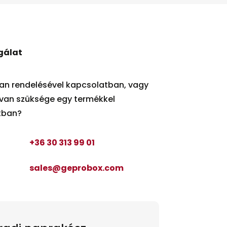
gálat
an rendelésével kapcsolatban, vagy
van szüksége egy termékkel
tban?
+36 30 313 99 01
sales@geprobox.com