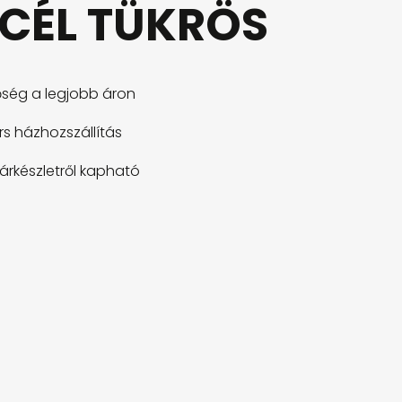
ACÉL TÜKRÖS
ség a legjobb áron
s házhozszállítás
árkészletről kapható