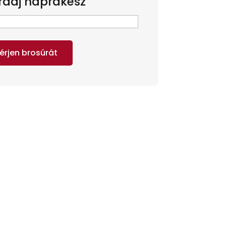
adj naprakész
l
(Kötelező)
érjen brosúrát