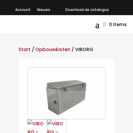
Account
Nieuws
Download de catalogus
0 items
Start
/
Opbouwkisten
/ VIBORG