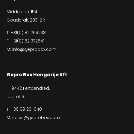
Middelblok 154
Gouderak, 2831 BR
T:
+31(0)182 769238
F: +31(0)182 372841
M:
info@geprobox.com
Gepro Box Hongarije Kft.
H-9442 Fertőendréd,
Ipar út 5.
T:
+36 99 261 040
M:
sales@geprobox.com